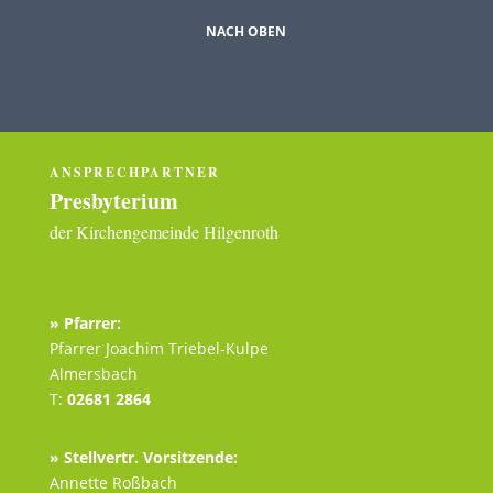
NACH OBEN
ANSPRECHPARTNER
Presbyterium
der Kirchengemeinde Hilgenroth
» Pfarrer:
Pfarrer Joachim Triebel-Kulpe
Almersbach
T:
02681 2864
» Stellvertr.
Vorsitzende
:
Annette Roßbach