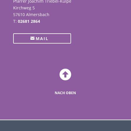
Pfarrer Joachim Triebel-Kulpe
Kirchweg 5
57610 Almersbach
T:
02681 2864
MAIL

NACH OBEN